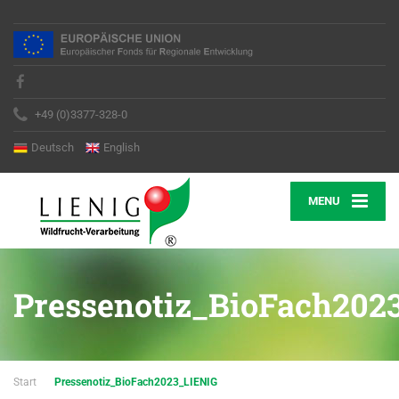
+49 (0)3377-328-0
Deutsch
English
MENU
Pressenotiz_BioFach202
Start
Pressenotiz_BioFach2023_LIENIG