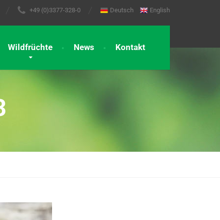
+49 (0)3377-328-0
Deutsch
English
Wildfrüchte
News
Kontakt
3