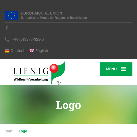
+49 (0)3377-328-0
Deutsch
English
MENU
Logo
Start
Logo