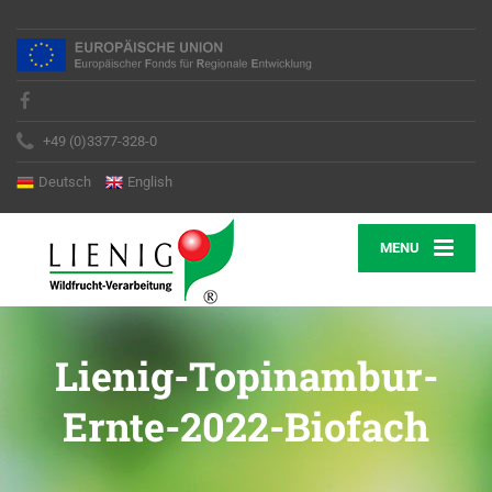
+49 (0)3377-328-0
Deutsch
English
MENU
Lienig-Topinambur-
Ernte-2022-Biofach