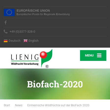
+49 (0)3377-328-0
Deutsch
English
MENU
Biofach-2020
Start
News
Einheimsche Wildfrüchte auf der BioFach 2020