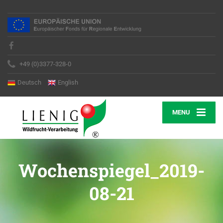
+49 (0)3377-328-0
Deutsch
English
MENU
Wochenspiegel_2019-
08-21