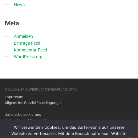
News
Meta
Anmelden
Eintrags-Feed
Kommentar-Feed
WordPress.org
© 2025 Lienig Wildfruchtverarbeitung GmbH
Impressum
Allgemeine Geschäftsbedingungen
Datenschutzerklärung
Bildnachweis / Copyright
Wir verwenden Cookies, um das Surferlebnis auf unserer
Imprint
Website zu verbessern. Mit dem Besuch auf dieser Website
Terms & conditions