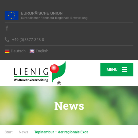
+49 (0)3377-328-0
Deutsch
English
MENU
News
Start
News
Topinambur – der regionale Exot