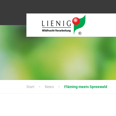
Start
News
Fläming meets Spreewald