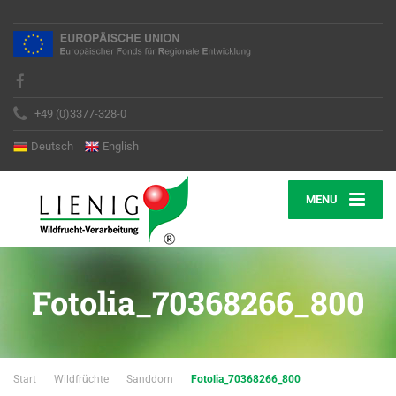
+49 (0)3377-328-0
Deutsch
English
MENU
Fotolia_70368266_800
Start
Wildfrüchte
Sanddorn
Fotolia_70368266_800