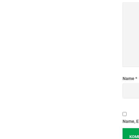
Name
*
Name, E