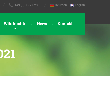
+49 (0)3377-328-0
Deutsch
English
Wildfrüchte
News
Kontakt
021